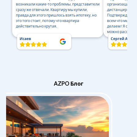
возникали какие-то проблемы, представители
организацией вс
сразу же отвечали. Квартиру мы купили,
дистанцировалас
правда для этого пришлось взять ипотеку, но
Подтверждают с
это того стоит, потому что квартира
всем что мы сов
действительно крутая.
делаем! Я спокое
можно рассчиты
Исаев
Сергей Альги
AZPO Блог