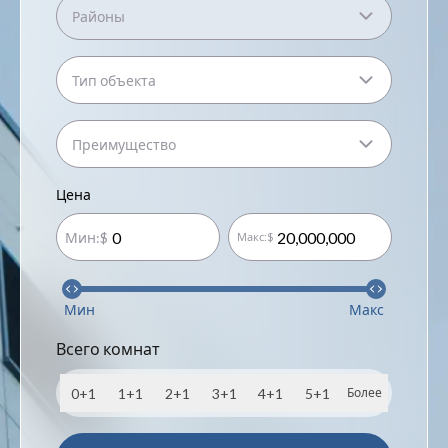
Районы
Тип объекта
Преимущество
Цена
Мин
:$
Макс
:$
Мин
Макс
Всего комнат
0+1
1+1
2+1
3+1
4+1
5+1
Более