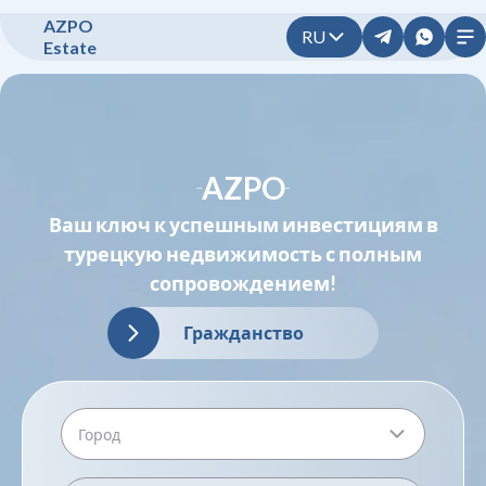
A
Z
P
O
RU
E
s
t
a
t
e
AZPO
Ваш ключ к успешным инвестициям в
турецкую недвижимость с полным
сопровождением!
Гражданство
Город