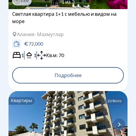
1009
1
из
3
ID
Светлая квартира 1+1 с мебелью и видом на
море
Алания
- Махмутлар
72,000
1
1
Кв.м:
70
Подробнее
Квартиры
20
Фото