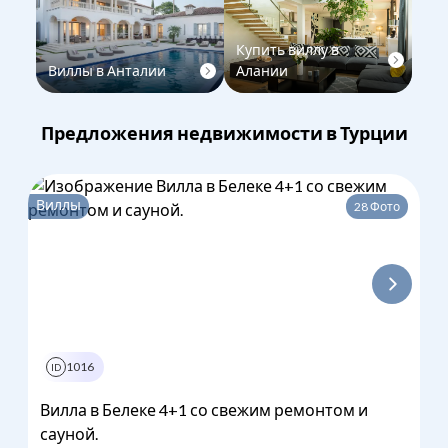
Купить виллу в
Виллы в Анталии
Алании
Предложения недвижимости в Турции
Виллы
28
Фото
1016
1
из
3
ID
Вилла в Белеке 4+1 со свежим ремонтом и
сауной.