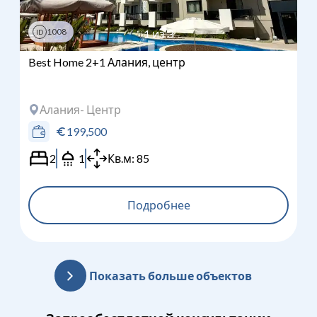
1008
1
из
3
ID
Best Home 2+1 Алания, центр
Алания
- Центр
199,500
2
1
Кв.м:
85
Подробнее
Показать больше объектов