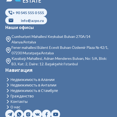
ESTATE
Недвижимость в Кючюкчекмедже
+ 90 545 555 0 555
Недвижимость в Бейоглу
info@azpo.ru
Недвижимость в Байрампаша
Наши офисы
Недвижимость в Бешикташ
Cumhuriyet Mahallesi Keykubat Bulvarı 270A/14
Alanya/Antalya
Недвижимость в Сарыер
Fener mahallesi Bülent Ecevit Bulvarı Özdemir Plaza № 42/1,
07230 Muratpaşa/Antalya
Недвижимость в Султангази
Kayabaşı Mahallesi, Adnan Menderes Bulvarı, No: 5/A, Blok:
B3, Kat: 2, Daire: 12. Başakşehir/Istanbul
Недвижимость в Силиври
Навигация
Недвижимость в Шишли
Недвижимость в Алании
Недвижимость в Анталии
Недвижимость в Зейтинбурну
Недвижимость в Стамбуле
Гражданство
Недвижимость в Адаляр
Контакты
Недвижимость в Аташехир
О нас