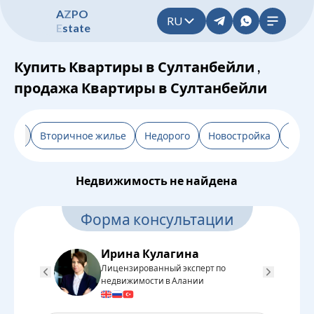
A
Z
P
O
RU
E
s
t
a
t
e
Купить Квартиры в Султанбейли ,
продажа Квартиры в Султанбейли
льтр
Вторичное жилье
Недорого
Новостройка
От з
Недвижимость не найдена
Форма консультации
Ирина Кулагина
Лицензированный эксперт по
Л
недвижимости в Алании
н