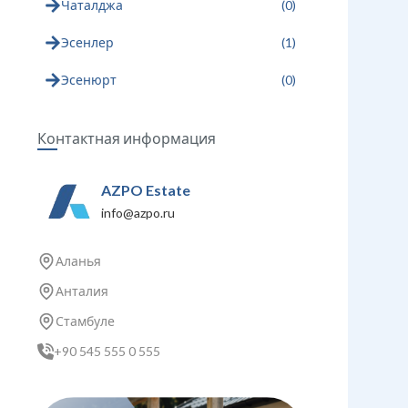
Чаталджа
(
0
)
Эсенлер
(
1
)
Эсенюрт
(
0
)
Контактная информация
AZPO Estate
info@azpo.ru
Аланья
Анталия
Стамбуле
+90 545 555 0 555