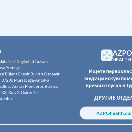
ы
AZPO
HEALTH
ahallesi Keykubat Bulvarı
nya/Antalya
Ищете первокла
esi Bülent Ecevit Bulvarı Özdemir
медицинскую пом
, 07230 Muratpaşa/Antalya
время отпуска в Т
allesi, Adnan Menderes Bulvarı,
 B3, Kat: 2, Daire: 12.
ДРУГИЕ ОТДЕ
stanbul
AZPOhealth.c