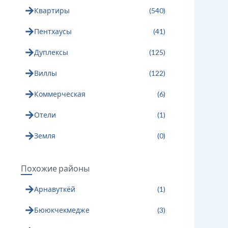
Квартиры
(
540
)
Пентхаусы
(
41
)
Дуплексы
(
125
)
Виллы
(
122
)
Коммерческая
(
6
)
Отели
(
1
)
Земля
(
0
)
Похожие районы
Арнавуткёй
(
1
)
Бююкчекмедже
(
3
)