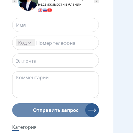
недвижимости в Алании
недвижимо
Код
Отправить запрос
Категория