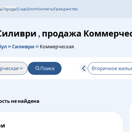
ь
Города
О нас
Блог
Контакты
Гражданство
Силиври , продажа Коммерче
бул
Силиври
Коммерческая
рческая
Поиск
Вторичное жиль
сть не найдена
ри