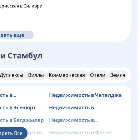
ерческая в Силиври
зать еще
ти
Стамбул
Дуплексы
Виллы
Коммерческая
Отели
Земля
ть в
Недвижимость в Чаталджа
дже
ть в Эсенюрт
Недвижимость в
Бахчелиэвлер
ть в Багджылар
Недвижимость в
Башакшехир
ть в Эюпсултан
Недвижимость в Фатих
треть Все