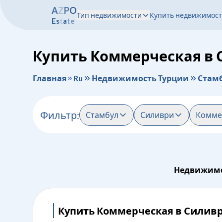
A
Z
P
O
Тип недвижимости
Купить недвижимост
E
s
t
a
t
e
Купить Коммерческая в 
Главная
Ru
Недвижимость Турции
Стам
Фильтр
:
Стамбул
Силиври
Комме
Недвижимо
Купить Коммерческая в Силив