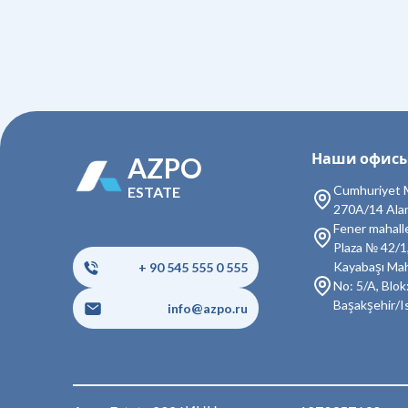
Наши офис
AZPO
Cumhuriyet M
ESTATE
270A/14 Ala
Fener mahall
Plaza № 42/1
Kayabaşı Mah
+ 90 545 555 0 555
No: 5/A, Blok:
Başakşehir/I
info@azpo.ru