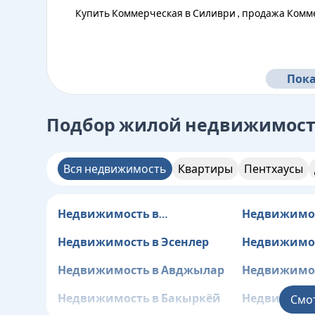
Купить Коммерческая в Силиври , продажа Комм
Пока
Подбор жилой недвижимос
Вся недвижимость
Квартиры
Пентхаусы
Недвижимость в
Недвижимос
Арнавуткёй
Бююкчекме
Недвижимость в Эсенлер
Недвижимос
Недвижимость в Авджылар
Недвижимос
Недвижимость в Бакыркёй
Недвижимос
Смо