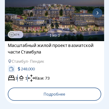
674
1
из
3
ID
Масштабный жилой проект в азиатской
части Стамбула
Стамбул
- Пендик
248,000
3
1
Кв.м:
73
Подробнее