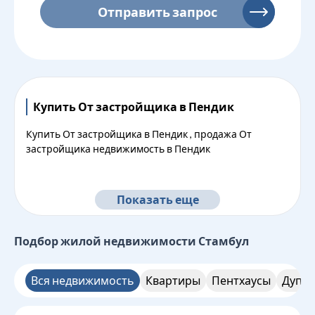
Отправить запрос
Купить От застройщика в Пендик
Купить От застройщика в Пендик , продажа От
застройщика недвижимость в Пендик
Показать еще
Подбор жилой недвижимости
Стамбул
Вся недвижимость
Квартиры
Пентхаусы
Дупле