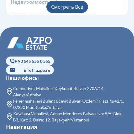
Недвижимость в Фатих
Смотреть Все
Недвижимость в Газиосманпаша
Недвижимость в Гюнгёрен
AZPO
Недвижимость в Кагытхане
ESTATE
Недвижимость в Кючюкчекмедже
+ 90 545 555 0 555
Недвижимость в Бейоглу
info@azpo.ru
Недвижимость в Байрампаша
Наши офисы
Недвижимость в Бешикташ
Cumhuriyet Mahallesi Keykubat Bulvarı 270A/14
Alanya/Antalya
Недвижимость в Сарыер
Fener mahallesi Bülent Ecevit Bulvarı Özdemir Plaza № 42/1,
07230 Muratpaşa/Antalya
Недвижимость в Султангази
Kayabaşı Mahallesi, Adnan Menderes Bulvarı, No: 5/A, Blok:
B3, Kat: 2, Daire: 12. Başakşehir/Istanbul
Недвижимость в Силиври
Навигация
Недвижимость в Шишли