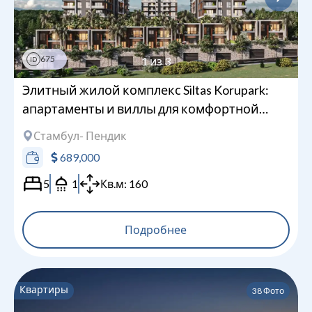
675
1
из
3
ID
Элитный жилой комплекс Siltas Korupark:
апартаменты и виллы для комфортной
жизни
Стамбул
- Пендик
689,000
5
1
Кв.м:
160
Подробнее
Квартиры
38
Фото