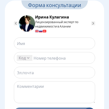
Форма консультации
Ирина Кулагина
Лицензированный эксперт по
Л
недвижимости в Алании
н
Код