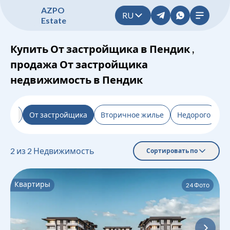
A
Z
P
O
RU
E
s
t
a
t
e
Купить От застройщика в Пендик ,
продажа От застройщика
недвижимость в Пендик
льтр
От застройщика
Вторичное жилье
Недорого
Н
2
из
2
Недвижимость
Сортировать по
Квартиры
24
Фото