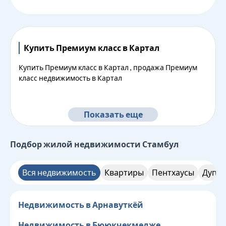
Купить Премиум класс в Картал
Купить Премиум класс в Картал , продажа Премиум
класс недвижимость в Картал
Показать еще
Подбор жилой недвижимости
Стамбул
Вся недвижимость
Квартиры
Пентхаусы
Дупле
Недвижимость в Арнавуткёй
Недвижимость в Бююкчекмедже