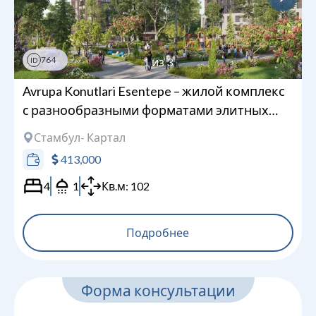
764
1
из
3
ID
Avrupa Konutlari Esentepe – жилой комплекс
с разнообразными форматами элитных
квартир
Стамбул
- Картал
413,000
4
1
Кв.м:
102
Подробнее
Форма консультации