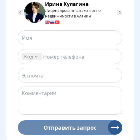
Ирина Кулагина
Лицензированный эксперт по
Л
недвижимости в Алании
н
Код
Отправить запрос