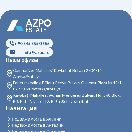
Недвижимость в Гюнгёрен
AZPO
Недвижимость в Кагытхане
ESTATE
Недвижимость в Кючюкчекмедже
+ 90 545 555 0 555
Недвижимость в Бейоглу
info@azpo.ru
Недвижимость в Байрампаша
Наши офисы
Недвижимость в Бешикташ
Cumhuriyet Mahallesi Keykubat Bulvarı 270A/14
Alanya/Antalya
Недвижимость в Сарыер
Fener mahallesi Bülent Ecevit Bulvarı Özdemir Plaza № 42/1,
07230 Muratpaşa/Antalya
Недвижимость в Султангази
Kayabaşı Mahallesi, Adnan Menderes Bulvarı, No: 5/A, Blok:
B3, Kat: 2, Daire: 12. Başakşehir/Istanbul
Недвижимость в Силиври
Навигация
Недвижимость в Шишли
Недвижимость в Алании
Недвижимость в Анталии
Недвижимость в Зейтинбурну
Недвижимость в Стамбуле