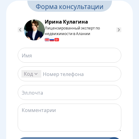
Форма консультации
Ирина Кулагина
Лицензированный эксперт по
Л
недвижимости в Алании
н
Код