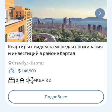
494
1
из
3
ID
Квартиры с видом на море для проживания
и инвестиций в районе Картал
Стамбул
- Картал
148,500
3
1
Кв.м:
62
Подробнее