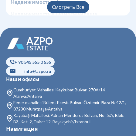
Недвижимость в Фатих
Смотреть Все
Недвижимость в Газиосманпаша
Недвижимость в Гюнгёрен
AZPO
Недвижимость в Кагытхане
ESTATE
Недвижимость в Кючюкчекмедже
+ 90 545 555 0 555
Недвижимость в Бейоглу
info@azpo.ru
Недвижимость в Байрампаша
Наши офисы
Недвижимость в Бешикташ
Cumhuriyet Mahallesi Keykubat Bulvarı 270A/14
Alanya/Antalya
Недвижимость в Сарыер
Fener mahallesi Bülent Ecevit Bulvarı Özdemir Plaza № 42/1,
07230 Muratpaşa/Antalya
Недвижимость в Султангази
Kayabaşı Mahallesi, Adnan Menderes Bulvarı, No: 5/A, Blok:
B3, Kat: 2, Daire: 12. Başakşehir/Istanbul
Недвижимость в Силиври
Навигация
Недвижимость в Шишли