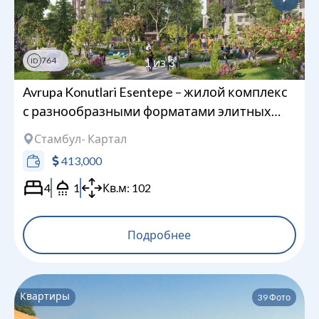
764
1
из
3
ID
Avrupa Konutlari Esentepe – жилой комплекс
с разнообразными форматами элитных
квартир
Стамбул
- Картал
413,000
4
1
Кв.м:
102
Подробнее
Квартиры
39
Фото