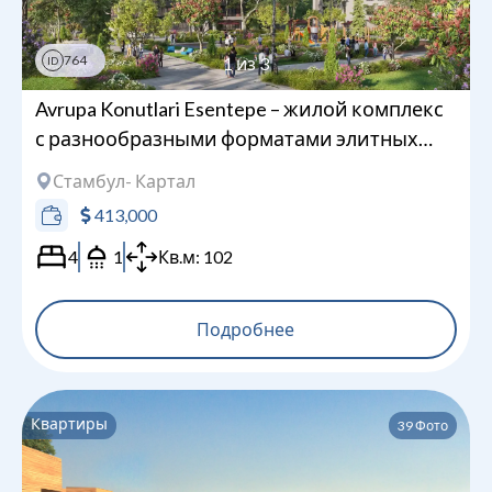
764
1
из
3
ID
Avrupa Konutlari Esentepe – жилой комплекс
с разнообразными форматами элитных
квартир
Стамбул
- Картал
413,000
4
1
Кв.м:
102
Подробнее
Квартиры
39
Фото