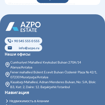
Недвижимость в Газиосманпаша
Недвижимость в Гюнгёрен
AZPO
Недвижимость в Кагытхане
ESTATE
Недвижимость в Кючюкчекмедже
+ 90 545 555 0 555
Недвижимость в Бейоглу
info@azpo.ru
Недвижимость в Байрампаша
Наши офисы
Недвижимость в Бешикташ
Cumhuriyet Mahallesi Keykubat Bulvarı 270A/14
Alanya/Antalya
Недвижимость в Сарыер
Fener mahallesi Bülent Ecevit Bulvarı Özdemir Plaza № 42/1,
07230 Muratpaşa/Antalya
Недвижимость в Султангази
Kayabaşı Mahallesi, Adnan Menderes Bulvarı, No: 5/A, Blok:
B3, Kat: 2, Daire: 12. Başakşehir/Istanbul
Недвижимость в Силиври
Навигация
Недвижимость в Шишли
Недвижимость в Алании