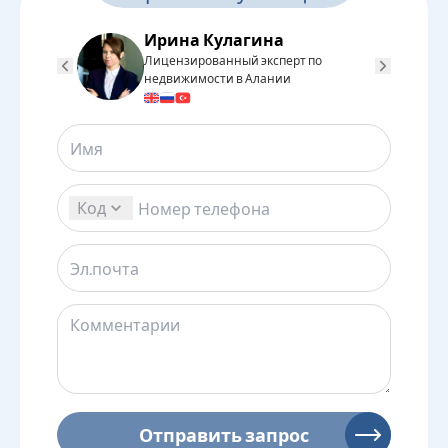
Ирина Кулагина
Лицензированный эксперт по
Л
недвижимости в Алании
н
Код
Отправить запрос