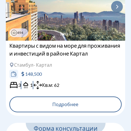
494
1
из
3
ID
Квартиры с видом на море для проживания
и инвестиций в районе Картал
Стамбул
- Картал
148,500
3
1
Кв.м:
62
Подробнее
Форма консультации