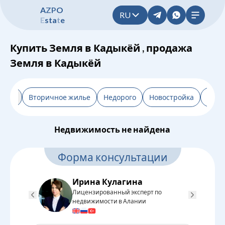
A
Z
P
O
RU
E
s
t
a
t
e
Купить Земля в Кадыкёй , продажа
Земля в Кадыкёй
льтр
Вторичное жилье
Недорого
Новостройка
От з
Недвижимость не найдена
Форма консультации
Ирина Кулагина
Лицензированный эксперт по
Л
недвижимости в Алании
н