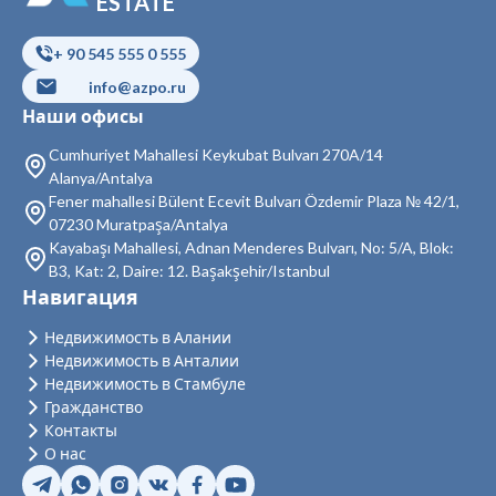
ESTATE
Недвижимость в Кючюкчекмедже
+ 90 545 555 0 555
Недвижимость в Бейоглу
info@azpo.ru
Недвижимость в Байрампаша
Наши офисы
Недвижимость в Бешикташ
Cumhuriyet Mahallesi Keykubat Bulvarı 270A/14
Alanya/Antalya
Недвижимость в Сарыер
Fener mahallesi Bülent Ecevit Bulvarı Özdemir Plaza № 42/1,
07230 Muratpaşa/Antalya
Недвижимость в Султангази
Kayabaşı Mahallesi, Adnan Menderes Bulvarı, No: 5/A, Blok:
B3, Kat: 2, Daire: 12. Başakşehir/Istanbul
Недвижимость в Силиври
Навигация
Недвижимость в Шишли
Недвижимость в Алании
Недвижимость в Анталии
Недвижимость в Зейтинбурну
Недвижимость в Стамбуле
Гражданство
Недвижимость в Адаляр
Контакты
Недвижимость в Аташехир
О нас