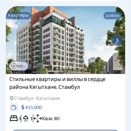
Квартиры
22
Фото
692
1
из
3
ID
Стильные квартиры и виллы в сердце
района Кягытхане, Стамбул
Стамбул
- Кагытхане
415,000
3
1
Кв.м:
80