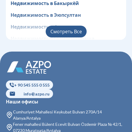
Недвижимость в Бакыркёй
Недвижимость в Эюпсултан
Недвижимость в Фатих
Смотреть Все
Недвижимость в Газиосманпаша
Недвижимость в Гюнгёрен
AZPO
Недвижимость в Кючюкчекмедже
ESTATE
Недвижимость в Бейоглу
+ 90 545 555 0 555
Недвижимость в Байрампаша
info@azpo.ru
Недвижимость в Бешикташ
Наши офисы
Недвижимость в Сарыер
Cumhuriyet Mahallesi Keykubat Bulvarı 270A/14
Alanya/Antalya
Недвижимость в Султангази
Fener mahallesi Bülent Ecevit Bulvarı Özdemir Plaza № 42/1,
07230 Muratpaşa/Antalya