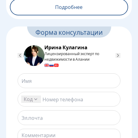
Подробнее
Форма консультации
Ирина Кулагина
Лицензированный эксперт по
Л
недвижимости в Алании
н
Код