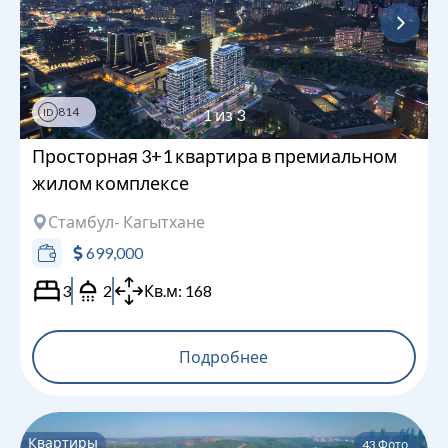
814
1
из
3
ID
Просторная 3+1 квартира в премиальном
жилом комплексе
Стамбул
- Кагытхане
699,000
3
2
Кв.м:
168
Подробнее
Квартиры
43
Фото