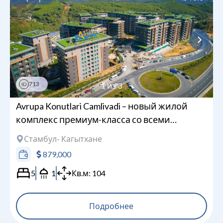
713
1
из
3
ID
Avrupa Konutlari Camlivadi – новый жилой
комплекс премиум-класса со всеми
удобствами
Стамбул
- Кагытхане
879,000
5
1
Кв.м:
104
Подробнее