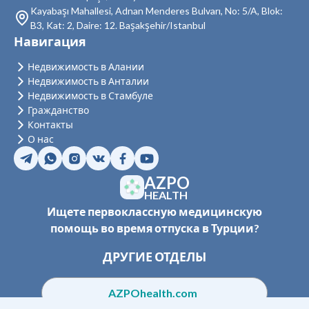
Недвижимость в Силиври
Kayabaşı Mahallesi, Adnan Menderes Bulvarı, No: 5/A, Blok:
B3, Kat: 2, Daire: 12. Başakşehir/Istanbul
Недвижимость в Шишли
Навигация
Недвижимость в Зейтинбурну
Недвижимость в Алании
Недвижимость в Анталии
Недвижимость в Адаляр
Недвижимость в Стамбуле
Гражданство
Недвижимость в Аташехир
Контакты
Недвижимость в Бейкоз
О нас
Недвижимость в Чекмекёй
AZPO
Недвижимость в Бейликдюзю
HEALTH
Ищете первоклассную медицинскую
Недвижимость в Кадыкёй
помощь во время отпуска в Турции?
Недвижимость в Картал
ДРУГИЕ ОТДЕЛЫ
Недвижимость в Малтепе
AZPOhealth.com
Недвижимость в Пендик