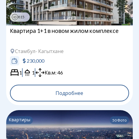
815
1
из
3
ID
Квартира 1+1 в новом жилом комплексе
Стамбул
- Кагытхане
230,000
1
1
Кв.м:
46
Подробнее
Квартиры
50
Фото