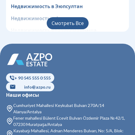
Недвижимость в Эюпсултан
Недвижимость в Фатих
Смотреть Все
Недвижимость в Газиосманпаша
Недвижимость в Гюнгёрен
AZPO
Недвижимость в Кагытхане
ESTATE
Недвижимость в Кючюкчекмедже
+ 90 545 555 0 555
Недвижимость в Бейоглу
info@azpo.ru
Недвижимость в Байрампаша
Наши офисы
Недвижимость в Бешикташ
Cumhuriyet Mahallesi Keykubat Bulvarı 270A/14
Alanya/Antalya
Недвижимость в Сарыер
Fener mahallesi Bülent Ecevit Bulvarı Özdemir Plaza № 42/1,
07230 Muratpaşa/Antalya
Недвижимость в Султангази
Kayabaşı Mahallesi, Adnan Menderes Bulvarı, No: 5/A, Blok: