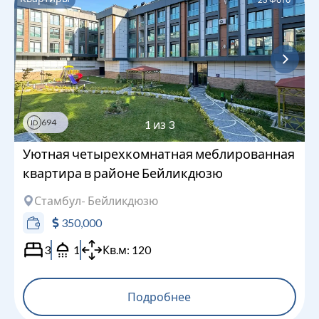
694
1
из
3
ID
Уютная четырехкомнатная меблированная
квартира в районе Бейликдюзю
Стамбул
- Бейликдюзю
350,000
3
1
Кв.м:
120
Подробнее