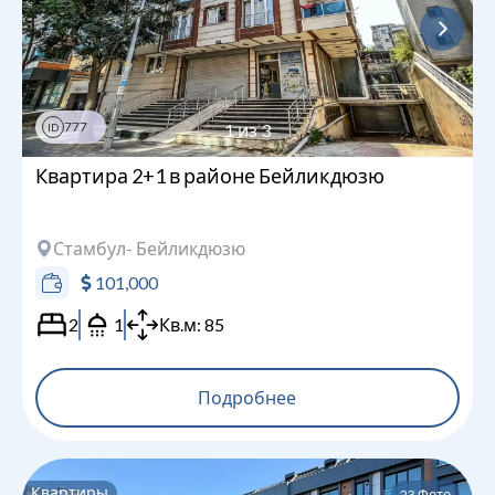
777
1
из
3
ID
Квартира 2+1 в районе Бейликдюзю
Стамбул
- Бейликдюзю
101,000
2
1
Кв.м:
85
Подробнее
Квартиры
23
Фото