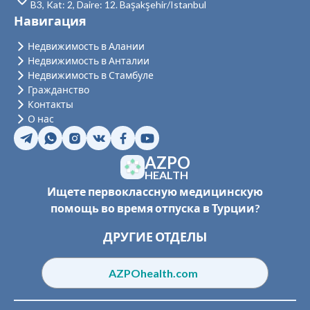
B3, Kat: 2, Daire: 12. Başakşehir/Istanbul
Недвижимость в Силиври
Навигация
Недвижимость в Шишли
Недвижимость в Алании
Недвижимость в Анталии
Недвижимость в Зейтинбурну
Недвижимость в Стамбуле
Гражданство
Недвижимость в Адаляр
Контакты
Недвижимость в Аташехир
О нас
Недвижимость в Бейкоз
AZPO
Недвижимость в Чекмекёй
HEALTH
Ищете первоклассную медицинскую
Недвижимость в Кадыкёй
помощь во время отпуска в Турции?
Недвижимость в Картал
ДРУГИЕ ОТДЕЛЫ
Недвижимость в Малтепе
AZPOhealth.com
Недвижимость в Пендик