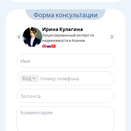
Форма консультации
Ирина Кулагина
Лицензированный эксперт по
Л
недвижимости в Алании
н
Код