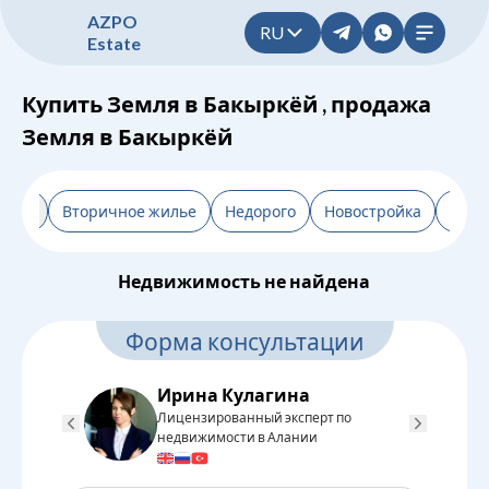
A
Z
P
O
RU
E
s
t
a
t
e
Купить Земля в Бакыркёй , продажа
Земля в Бакыркёй
льтр
Вторичное жилье
Недорого
Новостройка
От з
Недвижимость не найдена
Форма консультации
Ирина Кулагина
Лицензированный эксперт по
Л
недвижимости в Алании
н