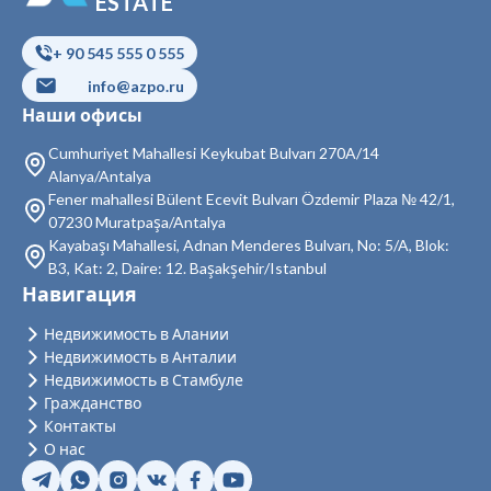
ESTATE
Недвижимость в Бейоглу
+ 90 545 555 0 555
Недвижимость в Байрампаша
info@azpo.ru
Недвижимость в Бешикташ
Наши офисы
Недвижимость в Сарыер
Cumhuriyet Mahallesi Keykubat Bulvarı 270A/14
Alanya/Antalya
Недвижимость в Султангази
Fener mahallesi Bülent Ecevit Bulvarı Özdemir Plaza № 42/1,
07230 Muratpaşa/Antalya
Недвижимость в Силиври
Kayabaşı Mahallesi, Adnan Menderes Bulvarı, No: 5/A, Blok:
B3, Kat: 2, Daire: 12. Başakşehir/Istanbul
Недвижимость в Шишли
Навигация
Недвижимость в Зейтинбурну
Недвижимость в Алании
Недвижимость в Анталии
Недвижимость в Адаляр
Недвижимость в Стамбуле
Гражданство
Недвижимость в Аташехир
Контакты
Недвижимость в Бейкоз
О нас