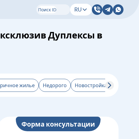
RU
Поиск ID
Эксклюзив Дуплексы в
ричное жилье
Недорого
Новостройка
От застр
Форма консультации