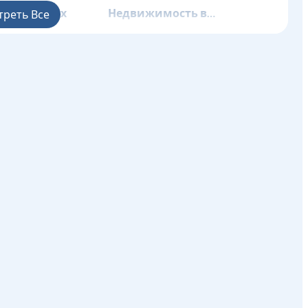
р
ть в Фатих
Недвижимость в
треть Все
Газиосманпаша
ть в Кагытхане
Недвижимость в
Кючюкчекмедже
ть в
Недвижимость в Бешикташ
а
ть в Султангази
Недвижимость в Силиври
ть в
Недвижимость в Адаляр
у
ть в Бейкоз
Недвижимость в Чекмекёй
ть в Кадыкёй
Недвижимость в Картал
ть в Пендик
Недвижимость в
Санжактепе
ть в Шиле
Недвижимость в Тузла
ть в Ускюдар