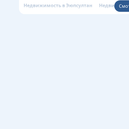
Башакшехи
Недвижимость в Эюпсултан
Недвижимос
Смо
Недвижимость в Гюнгёрен
Недвижимос
Недвижимость в Бейоглу
Недвижимос
Байрампаш
Недвижимость в Сарыер
Недвижимос
Недвижимость в Шишли
Недвижимос
Зейтинбурн
Недвижимость в Аташехир
Недвижимос
Недвижимость в
Недвижимос
Бейликдюзю
Недвижимость в Малтепе
Недвижимос
Недвижимость в
Недвижимос
Султанбейли
Недвижимость в Умрание
Недвижимос