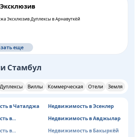
 Эксклюзив
ажа Эксклюзив Дуплексы в Арнавуткёй
зать еще
ти
Стамбул
Дуплексы
Виллы
Коммерческая
Отели
Земля
ть в Чаталджа
Недвижимость в Эсенлер
ть в
Недвижимость в Авджылар
ер
ть в
Недвижимость в Бакыркёй