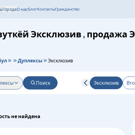
ь
Города
О нас
Блог
Контакты
Гражданство
вуткёй Эксклюзив , продажа 
бул
Дуплексы
Эксклюзив
лексы
Поиск
Эксклюзив
Вто
сть не найдена