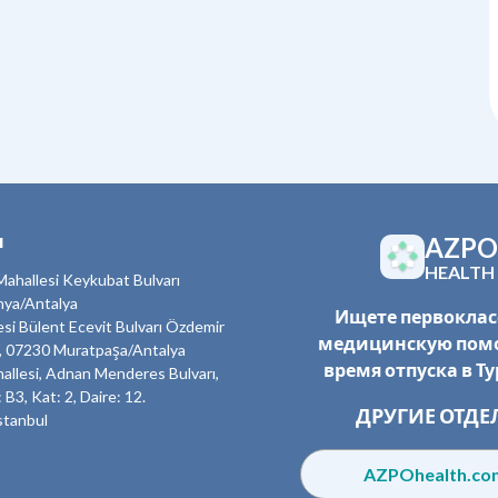
ы
AZPO
HEALTH
ahallesi Keykubat Bulvarı
nya/Antalya
Ищете первокла
esi Bülent Ecevit Bulvarı Özdemir
медицинскую пом
, 07230 Muratpaşa/Antalya
время отпуска в Т
allesi, Adnan Menderes Bulvarı,
 B3, Kat: 2, Daire: 12.
ДРУГИЕ ОТДЕ
stanbul
AZPOhealth.c