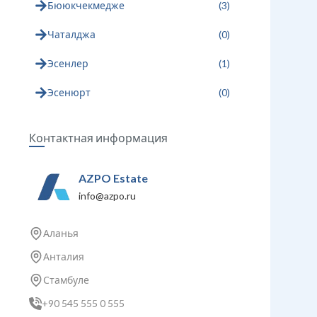
Бююкчекмедже
(
3
)
Чаталджа
(
0
)
Эсенлер
(
1
)
Эсенюрт
(
0
)
Контактная информация
AZPO Estate
info@azpo.ru
Аланья
Анталия
Стамбуле
+90 545 555 0 555