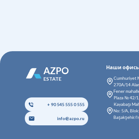
Наши офис
AZPO
Cumhuriyet M
ESTATE
270A/14 Ala
Fener mahall
Plaza № 42/1
Kayabaşı Mah
+ 90 545 555 0 555
No: 5/A, Blok:
Başakşehir/I
info@azpo.ru