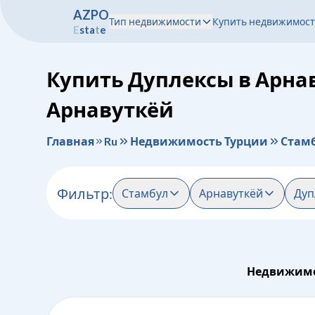
A
Z
P
O
Тип недвижимости
Купить недвижимост
E
s
t
a
t
e
Купить Дуплексы в Арна
Арнавуткёй
Главная
Ru
Недвижимость Турции
Стам
Фильтр
:
Стамбул
Арнавуткёй
Дуп
Недвижимо