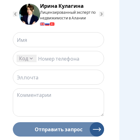
Ирина Кулагина
Юдаков
Лицензированный эксперт по
Лицензиро
недвижимости в Алании
недвижимо
Код
Отправить запрос