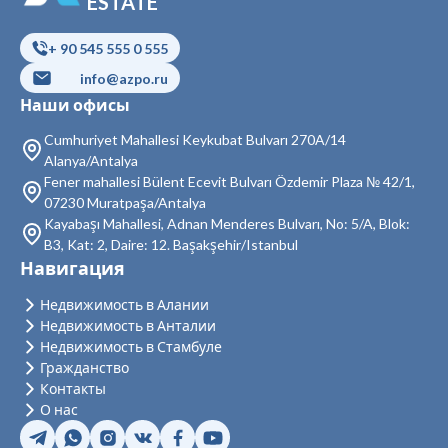
ESTATE
Недвижимость в Бейоглу
+ 90 545 555 0 555
Недвижимость в Байрампаша
info@azpo.ru
Недвижимость в Бешикташ
Наши офисы
Недвижимость в Сарыер
Cumhuriyet Mahallesi Keykubat Bulvarı 270A/14
Alanya/Antalya
Недвижимость в Султангази
Fener mahallesi Bülent Ecevit Bulvarı Özdemir Plaza № 42/1,
07230 Muratpaşa/Antalya
Недвижимость в Силиври
Kayabaşı Mahallesi, Adnan Menderes Bulvarı, No: 5/A, Blok:
B3, Kat: 2, Daire: 12. Başakşehir/Istanbul
Недвижимость в Шишли
Навигация
Недвижимость в Зейтинбурну
Недвижимость в Алании
Недвижимость в Анталии
Недвижимость в Адаляр
Недвижимость в Стамбуле
Гражданство
Недвижимость в Аташехир
Контакты
Недвижимость в Бейкоз
О нас