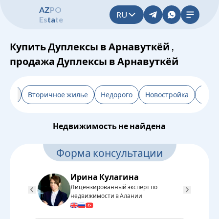
A
Z
P
O
RU
E
s
t
a
t
e
Купить Дуплексы в Арнавуткёй ,
продажа Дуплексы в Арнавуткёй
льтр
Вторичное жилье
Недорого
Новостройка
От з
Недвижимость не найдена
Форма консультации
Ирина Кулагина
Лицензированный эксперт по
Л
недвижимости в Алании
н