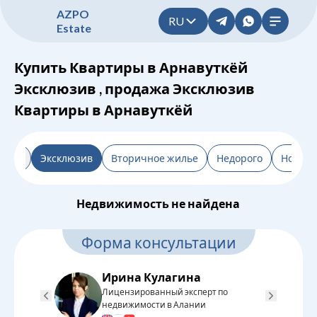
A
Z
P
O
RU
E
s
t
a
t
e
Купить Квартиры в Арнавуткёй
Эксклюзив , продажа Эксклюзив
Квартиры в Арнавуткёй
льтр
Эксклюзив
Вторичное жилье
Недорого
Новост
Недвижимость не найдена
Форма консультации
Ирина Кулагина
Лицензированный эксперт по
Л
недвижимости в Алании
н