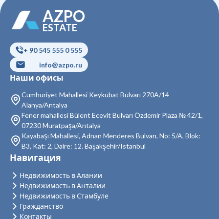
AZPO
Недвижимость в Кючюкчекмедже
ESTATE
Недвижимость в Бейоглу
+ 90 545 555 0 555
Недвижимость в Байрампаша
info@azpo.ru
Недвижимость в Бешикташ
Наши офисы
Недвижимость в Сарыер
Cumhuriyet Mahallesi Keykubat Bulvarı 270A/14
Alanya/Antalya
Недвижимость в Султангази
Fener mahallesi Bülent Ecevit Bulvarı Özdemir Plaza № 42/1,
07230 Muratpaşa/Antalya
Недвижимость в Силиври
Kayabaşı Mahallesi, Adnan Menderes Bulvarı, No: 5/A, Blok:
B3, Kat: 2, Daire: 12. Başakşehir/Istanbul
Недвижимость в Шишли
Навигация
Недвижимость в Зейтинбурну
Недвижимость в Алании
Недвижимость в Анталии
Недвижимость в Адаляр
Недвижимость в Стамбуле
Гражданство
Недвижимость в Аташехир
Контакты