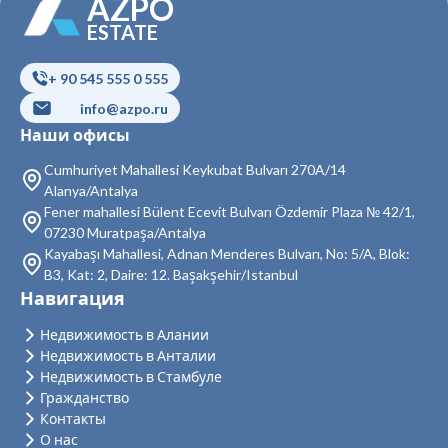
AZPO
Недвижимость в Кагытхане
ESTATE
Недвижимость в Кючюкчекмедже
+ 90 545 555 0 555
Недвижимость в Бейоглу
info@azpo.ru
Недвижимость в Байрампаша
Наши офисы
Недвижимость в Бешикташ
Cumhuriyet Mahallesi Keykubat Bulvarı 270A/14
Alanya/Antalya
Недвижимость в Сарыер
Fener mahallesi Bülent Ecevit Bulvarı Özdemir Plaza № 42/1,
07230 Muratpaşa/Antalya
Недвижимость в Султангази
Kayabaşı Mahallesi, Adnan Menderes Bulvarı, No: 5/A, Blok:
B3, Kat: 2, Daire: 12. Başakşehir/Istanbul
Недвижимость в Силиври
Навигация
Недвижимость в Шишли
Недвижимость в Алании
Недвижимость в Анталии
Недвижимость в Зейтинбурну
Недвижимость в Стамбуле
Гражданство
Недвижимость в Адаляр
Контакты
Недвижимость в Аташехир
О нас