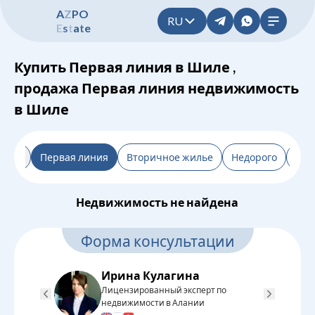
A
Z
P
O
RU
E
s
t
a
t
e
Купить Первая линия в Шиле ,
продажа Первая линия недвижимость
в Шиле
льтр
Первая линия
Вторичное жилье
Недорого
Нов
Недвижимость не найдена
Форма консультации
Ирина Кулагина
Лицензированный эксперт по
Л
недвижимости в Алании
н