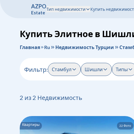
A
Z
P
O
Тип недвижимости
Купить недвижимост
E
s
t
a
t
e
Купить Элитное в Шишл
Главная
Ru
Недвижимость Турции
Стам
Фильтр
:
Стамбул
Шишли
Типы
2
из
2
Недвижимость
Квартиры
22
Фото