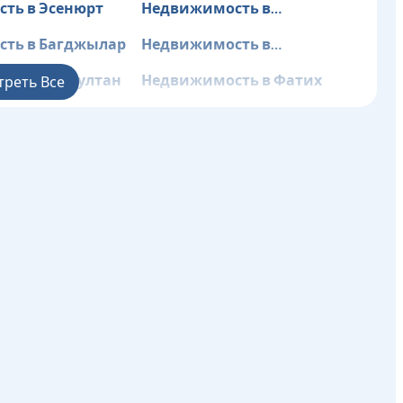
ть в Эсенюрт
Недвижимость в
Бахчелиэвлер
ть в Багджылар
Недвижимость в
Башакшехир
ть в Эюпсултан
Недвижимость в Фатих
треть Все
ть в Гюнгёрен
Недвижимость в Кагытхане
ть в Бейоглу
Недвижимость в
Байрампаша
ть в Сарыер
Недвижимость в Султангази
ть в
Недвижимость в Адаляр
у
ть в Бейкоз
Недвижимость в Чекмекёй
ть в Кадыкёй
Недвижимость в Картал
ть в Пендик
Недвижимость в
Санжактепе
ть в Шиле
Недвижимость в Тузла