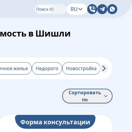
RU
Поиск ID
имость в Шишли
ичное жилье
Недорого
Новостройка
От застрой
Сортировать
по
Форма консультации