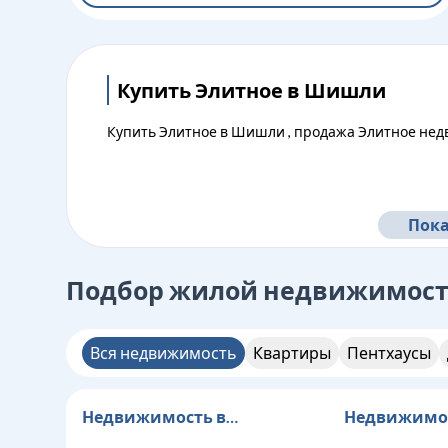
Купить Элитное в Шишли
Купить Элитное в Шишли , продажа Элитное не
Пока
Подбор жилой недвижимос
Вся недвижимость
Квартиры
Пентхаусы
Недвижимость в
Недвижимос
Арнавуткёй
Бююкчекме