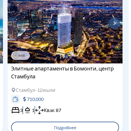
Загрузка...
668
1
из
3
ID
Элитные апартаменты в Бомонти, центр
Стамбула
Стамбул
- Шишли
710,000
3
1
Кв.м:
87
Подробнее