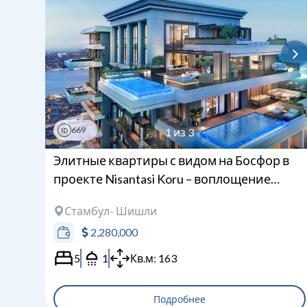
669
1
из
3
ID
Элитные квартиры с видом на Босфор в
проекте Nisantasi Koru – воплощение
роскоши и комфорта
Стамбул
- Шишли
2,280,000
5
1
Кв.м:
163
Подробнее