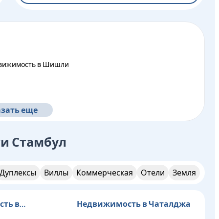
движимость в Шишли
зать еще
ти
Стамбул
Дуплексы
Виллы
Коммерческая
Отели
Земля
ть в
Недвижимость в Чаталджа
дже