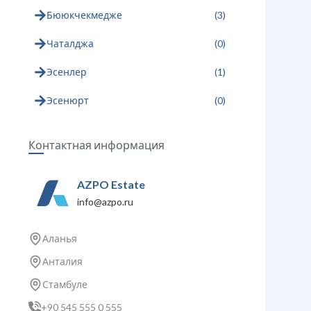
Бююкчекмедже
(
3
)
Чаталджа
(
0
)
Эсенлер
(
1
)
Эсенюрт
(
0
)
Контактная информация
AZPO Estate
info@azpo.ru
Аланья
Анталия
Стамбуле
+90 545 555 0 555