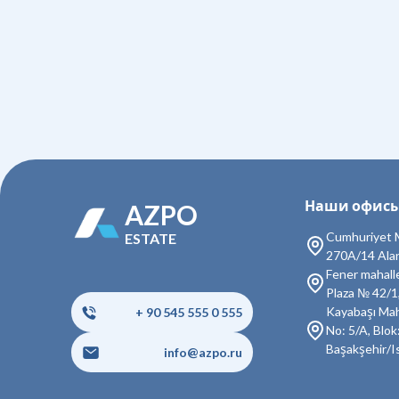
Наши офис
AZPO
Cumhuriyet M
ESTATE
270A/14 Ala
Fener mahall
Plaza № 42/1
Kayabaşı Mah
+ 90 545 555 0 555
No: 5/A, Blok:
Başakşehir/I
info@azpo.ru