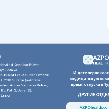
ы
AZPO
HEALTH
ahallesi Keykubat Bulvarı
nya/Antalya
Ищете первокла
esi Bülent Ecevit Bulvarı Özdemir
медицинскую пом
, 07230 Muratpaşa/Antalya
время отпуска в Т
allesi, Adnan Menderes Bulvarı,
 B3, Kat: 2, Daire: 12.
ДРУГИЕ ОТДЕ
stanbul
AZPOhealth.c