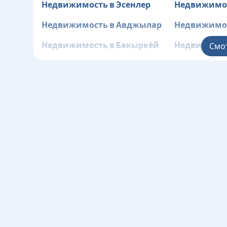
Недвижимость в Эсенлер
Недвижимос
Недвижимость в Авджылар
Недвижимос
Недвижимость в Бакыркёй
Недвижимос
Смо
Недвижимость в
Недвижимос
Газиосманпаша
Недвижимость в
Недвижимос
Кючюкчекмедже
Недвижимость в Бешикташ
Недвижимос
Недвижимость в Силиври
Недвижимос
Зейтинбурн
Недвижимость в Аташехир
Недвижимос
Недвижимость в
Недвижимос
Бейликдюзю
Недвижимость в Малтепе
Недвижимос
Недвижимость в
Недвижимос
Султанбейли