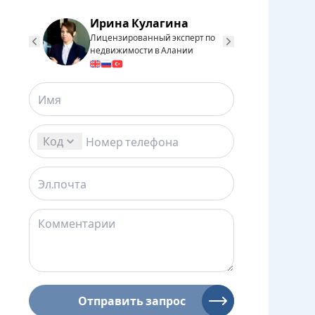
Ирина Кулагина
Юдаков
Лицензированный эксперт по
Лицензиро
недвижимости в Алании
недвижимо
Загрузка...
Загрузка...
Код
Отправить запрос