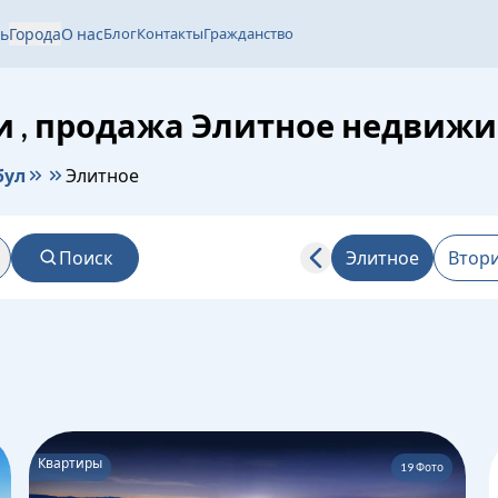
ь
Города
О нас
Блог
Контакты
Гражданство
и , продажа Элитное недвиж
бул
Элитное
Поиск
Элитное
Втор
Квартиры
19
Фото