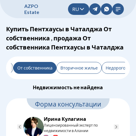
A
Z
P
O
RU
E
s
t
a
t
e
Купить Пентхаусы в Чаталджа От
собственника , продажа От
собственника Пентхаусы в Чаталджа
льтр
От собственника
Вторичное жилье
Недорого
Н
Недвижимость не найдена
Форма консультации
Ирина Кулагина
Лицензированный эксперт по
Л
недвижимости в Алании
н