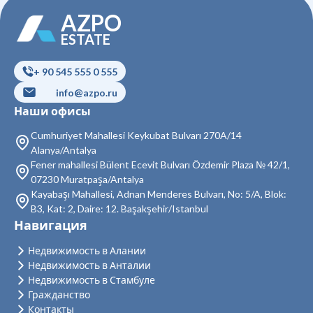
AZPO
Недвижимость в Кючюкчекмедже
ESTATE
Недвижимость в Бейоглу
+ 90 545 555 0 555
Недвижимость в Байрампаша
info@azpo.ru
Недвижимость в Бешикташ
Наши офисы
Недвижимость в Сарыер
Cumhuriyet Mahallesi Keykubat Bulvarı 270A/14
Alanya/Antalya
Недвижимость в Султангази
Fener mahallesi Bülent Ecevit Bulvarı Özdemir Plaza № 42/1,
07230 Muratpaşa/Antalya
Недвижимость в Силиври
Kayabaşı Mahallesi, Adnan Menderes Bulvarı, No: 5/A, Blok:
B3, Kat: 2, Daire: 12. Başakşehir/Istanbul
Недвижимость в Шишли
Навигация
Недвижимость в Зейтинбурну
Недвижимость в Алании
Недвижимость в Анталии
Недвижимость в Адаляр
Недвижимость в Стамбуле
Гражданство
Недвижимость в Аташехир
Контакты