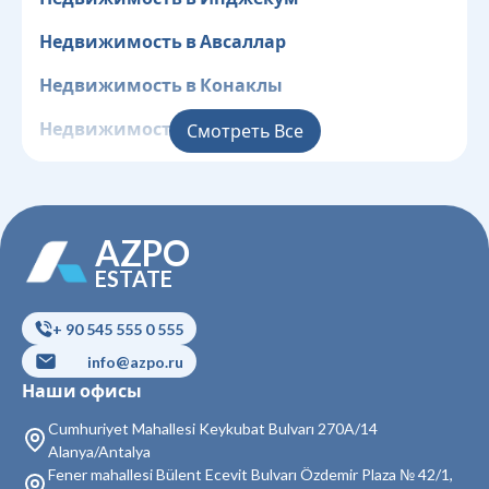
Недвижимость в Авсаллар
Недвижимость в Конаклы
Недвижимость в Клеопатра
Смотреть Все
Недвижимость в Центр
Недвижимость в Джикджилли
AZPO
Недвижимость в Оба
ESTATE
Недвижимость в Чиплаклы
+ 90 545 555 0 555
Недвижимость в Тосмур
info@azpo.ru
Наши офисы
Недвижимость в Кестель
Cumhuriyet Mahallesi Keykubat Bulvarı 270A/14
Недвижимость в Махмутлар
Alanya/Antalya
Fener mahallesi Bülent Ecevit Bulvarı Özdemir Plaza № 42/1,
Недвижимость в Каргыджак