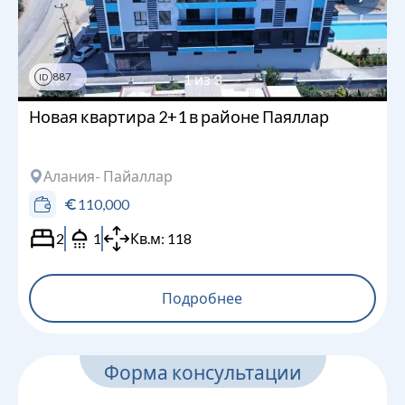
887
1
из
3
ID
Новая квартира 2+1 в районе Паяллар
Алания
- Пайаллар
110,000
2
1
Кв.м:
118
Подробнее
Форма консультации