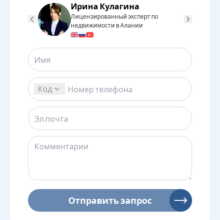
Ирина Кулагина
Лицензированный эксперт по
Л
недвижимости в Алании
н
Код
Отправить запрос