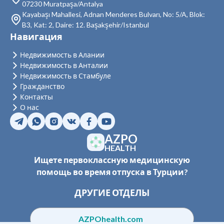
07230 Muratpaşa/Antalya
Недвижимость в Демирташ
Kayabaşı Mahallesi, Adnan Menderes Bulvarı, No: 5/A, Blok:
B3, Kat: 2, Daire: 12. Başakşehir/Istanbul
Недвижимость в Газипаша
Навигация
Недвижимость в Тюрклер
Недвижимость в Алании
Недвижимость в Анталии
Недвижимость в Стамбуле
Гражданство
Контакты
О нас
AZPO
HEALTH
Ищете первоклассную медицинскую
помощь во время отпуска в Турции?
ДРУГИЕ ОТДЕЛЫ
AZPOhealth.com