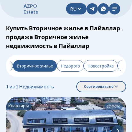
A
Z
P
O
RU
E
s
t
a
t
e
Купить Вторичное жилье в Пайаллар ,
продажа Вторичное жилье
недвижимость в Пайаллар
льтр
Вторичное жилье
Недорого
Новостройка
От з
1
из
1
Недвижимость
Сортировать по
Квартиры
27
Фото