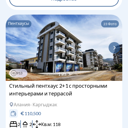
Пентхаусы
23
Фото
913
1
из
3
ID
Стильный пентхаус 2+1 с просторными
интерьерами и террасой
Алания
- Каргыджак
110,500
2
2
Кв.м:
118