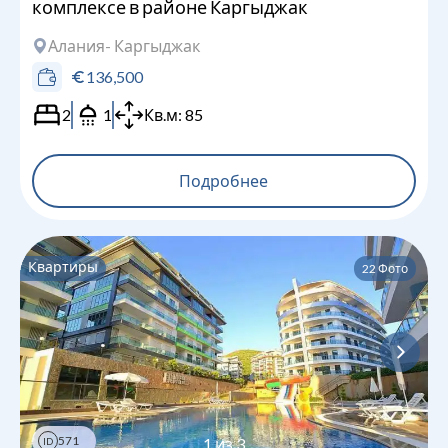
комплексе в районе Каргыджак
Алания
- Каргыджак
136,500
2
1
Кв.м:
85
Подробнее
Квартиры
22
Фото
571
1
из
3
ID