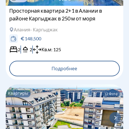
Просторная квартира 2+1 в Алании в
районе Каргыджак в 250 м от моря
Алания
- Каргыджак
148,500
2
2
Кв.м:
125
Подробнее
Квартиры
12
Фото