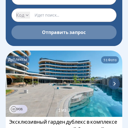
Код
Отправить запрос
Дуплексы
51
Фото
908
1
из
3
ID
Эксклюзивный гарден дублекс в комплексе