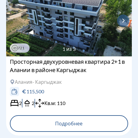
721
1
из
3
ID
Просторная двухуровневая квартира 2+1 в
Алании в районе Каргыджак
Алания
- Каргыджак
115,500
2
2
Кв.м:
110
Подробнее