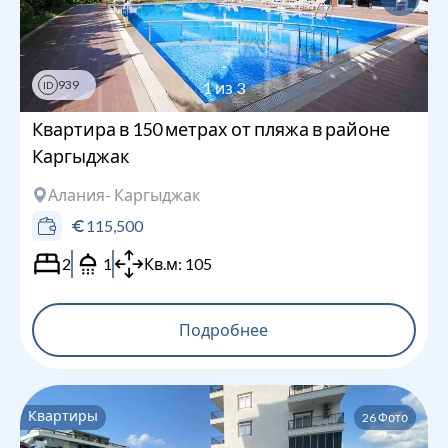
939
1
из
3
ID
Квартира в 150 метрах от пляжа в районе
Каргыджак
Алания
- Каргыджак
115,500
2
1
Кв.м:
105
Подробнее
Квартиры
26
Фото