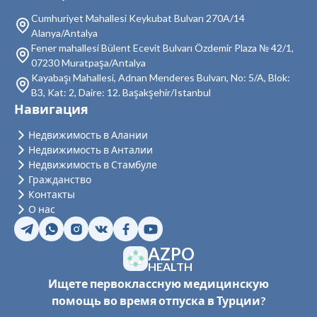
Cumhuriyet Mahallesi Keykubat Bulvarı 270A/14
Недвижимость в Кестель
Alanya/Antalya
Fener mahallesi Bülent Ecevit Bulvarı Özdemir Plaza № 42/1,
Недвижимость в Махмутлар
07230 Muratpaşa/Antalya
Недвижимость в Демирташ
Kayabaşı Mahallesi, Adnan Menderes Bulvarı, No: 5/A, Blok:
B3, Kat: 2, Daire: 12. Başakşehir/Istanbul
Недвижимость в Газипаша
Навигация
Недвижимость в Тюрклер
Недвижимость в Алании
Недвижимость в Анталии
Недвижимость в Стамбуле
Гражданство
Контакты
О нас
AZPO
HEALTH
Ищете первоклассную медицинскую
помощь во время отпуска в Турции?