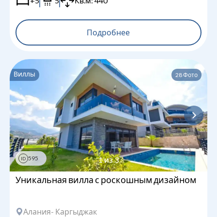
+5
5
Кв.м:
440
Подробнее
Виллы
28
Фото
595
1
из
3
ID
Уникальная вилла с роскошным дизайном
Алания
- Каргыджак