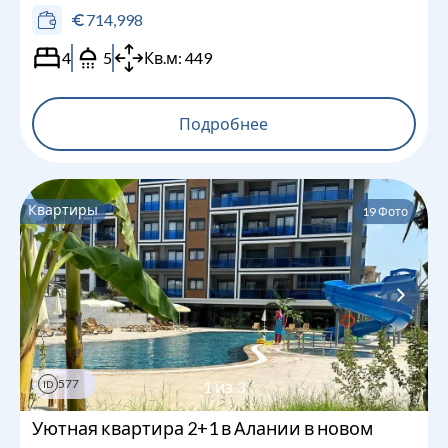
714,998
4
5
Кв.м:
449
Подробнее
Квартиры
19
Фото
577
1
из
3
ID
Уютная квартира 2+1 в Алании в новом