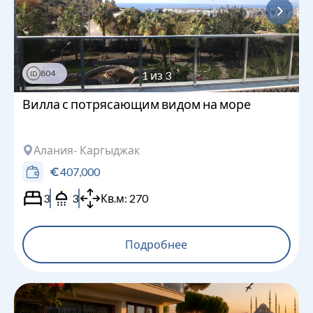
804
1
из
3
ID
Вилла с потрясающим видом на море
Алания
- Каргыджак
407,000
3
3
Кв.м:
270
Подробнее