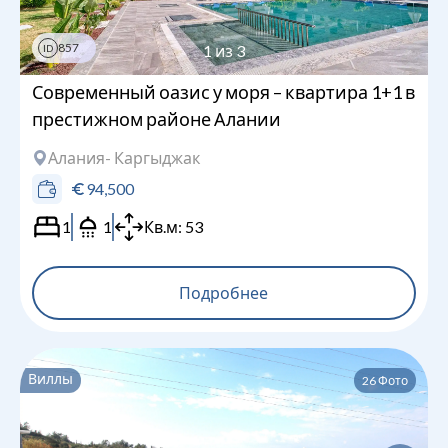
857
1
из
3
ID
Современный оазис у моря – квартира 1+1 в
престижном районе Алании
Алания
- Каргыджак
94,500
1
1
Кв.м:
53
Подробнее
Виллы
26
Фото