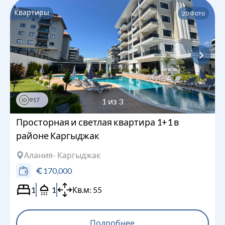
Квартиры
20
Фото
917
1
из
3
ID
Просторная и светлая квартира 1+1 в
районе Каргыджак
Алания
- Каргыджак
170,000
1
1
Кв.м:
55
Подробнее