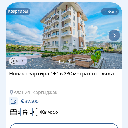
Квартиры
20
Фото
720
1
из
3
ID
Новая квартира 1+1 в 280 метрах от пляжа
Алания
- Каргыджак
89,500
1
1
Кв.м:
56