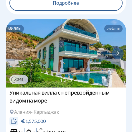
Подробнее
Виллы
28
Фото
598
1
из
3
ID
Уникальная вилла с непревзойденным
видом на море
Алания
- Каргыджак
1,575,000