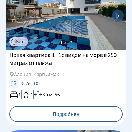
921
1
из
3
ID
Новая квартира 1+1 с видом на море в 250
метрах от пляжа
Алания
- Каргыджак
76,000
1
1
Кв.м:
55
Подробнее