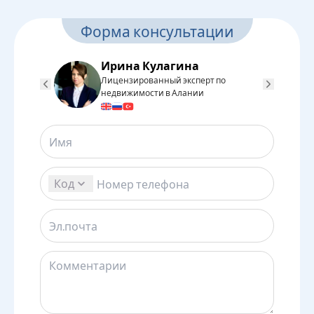
Форма консультации
Ирина Кулагина
Лицензированный эксперт по
Л
недвижимости в Алании
н
Код