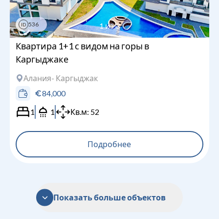
536
1
из
3
ID
Квартира 1+1 с видом на горы в
Каргыджаке
Алания
- Каргыджак
84,000
1
1
Кв.м:
52
Подробнее
Показать больше объектов