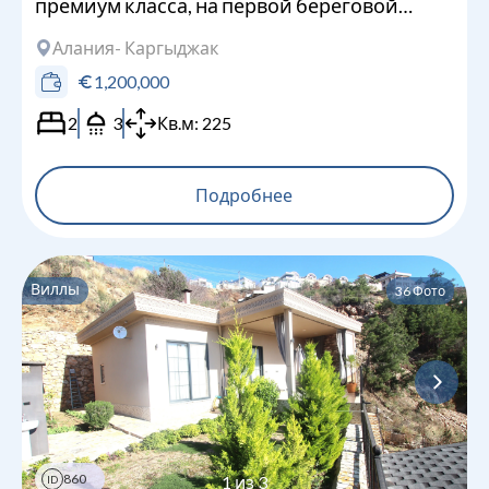
премиум класса, на первой береговой
линии
Алания
- Каргыджак
1,200,000
2
3
Кв.м:
225
Подробнее
Виллы
36
Фото
860
1
из
3
ID