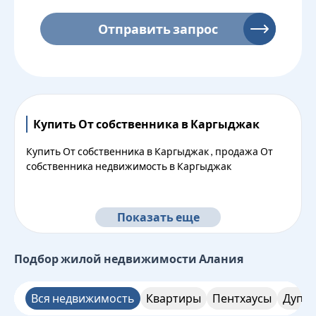
Отправить запрос
Купить От собственника в Каргыджак
Купить От собственника в Каргыджак , продажа От
собственника недвижимость в Каргыджак
Показать еще
Подбор жилой недвижимости
Алания
Вся недвижимость
Квартиры
Пентхаусы
Дупле