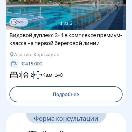
262
1
из
3
ID
Видовой дуплекс 3+1 в комплексе премиум-
класса на первой береговой линии
Алания
- Каргыджак
415,000
3
2
Кв.м:
140
Подробнее
Форма консультации