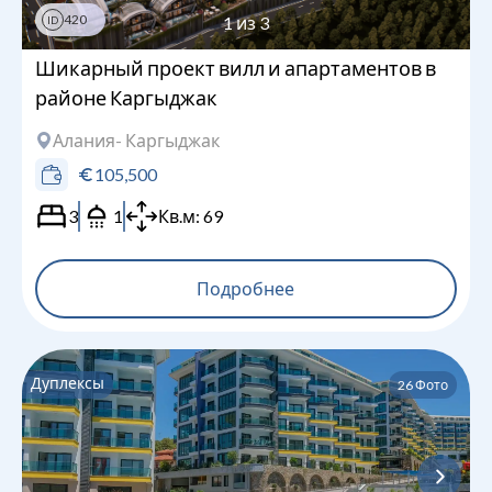
420
1
из
3
ID
Шикарный проект вилл и апартаментов в
районе Каргыджак
Алания
- Каргыджак
105,500
3
1
Кв.м:
69
Подробнее
Дуплексы
26
Фото