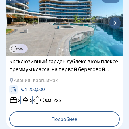
908
1
из
3
ID
Эксклюзивный гарден дублекс в комплексе
премиум класса, на первой береговой
линии
Алания
- Каргыджак
1,200,000
2
3
Кв.м:
225
Подробнее