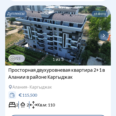
Дуплексы
15
Фото
721
1
из
3
ID
Просторная двухуровневая квартира 2+1 в
Алании в районе Каргыджак
Алания
- Каргыджак
115,500
2
2
Кв.м:
110