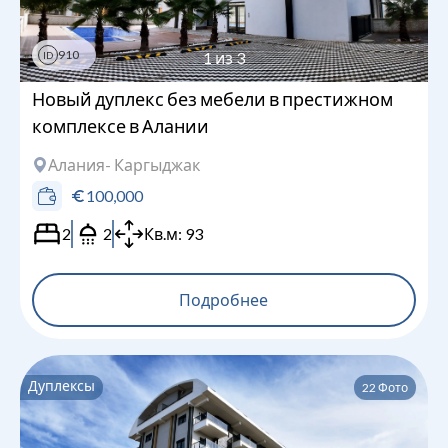
910
1
из
3
ID
Новый дуплекс без мебели в престижном
комплексе в Алании
Алания
- Каргыджак
100,000
2
2
Кв.м:
93
Подробнее
Дуплексы
22
Фото