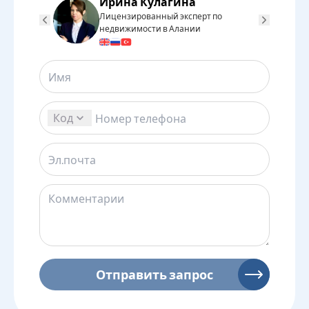
Ирина Кулагина
Лицензированный эксперт по
Л
недвижимости в Алании
н
Код
Отправить запрос