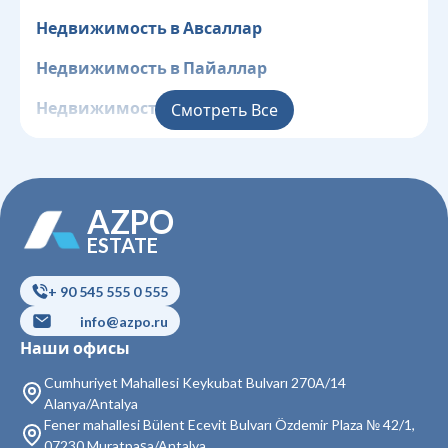
Недвижимость в Авсаллар
Недвижимость в Пайаллар
Недвижимость в Конаклы
Смотреть Все
Недвижимость в Клеопатра
Недвижимость в Центр
AZPO
Недвижимость в Джикджилли
ESTATE
Недвижимость в Оба
+ 90 545 555 0 555
Недвижимость в Чиплаклы
info@azpo.ru
Наши офисы
Недвижимость в Тосмур
Cumhuriyet Mahallesi Keykubat Bulvarı 270A/14
Недвижимость в Кестель
Alanya/Antalya
Fener mahallesi Bülent Ecevit Bulvarı Özdemir Plaza № 42/1,
Недвижимость в Махмутлар
07230 Muratpaşa/Antalya