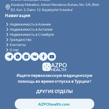
Недвижимость в Демирташ
Kayabaşı Mahallesi, Adnan Menderes Bulvarı, No: 5/A, Blok:
B3, Kat: 2, Daire: 12. Başakşehir/Istanbul
Недвижимость в Газипаша
Навигация
Недвижимость в Тюрклер
Недвижимость в Алании
Недвижимость в Анталии
Недвижимость в Стамбуле
Гражданство
Контакты
О нас
AZPO
HEALTH
Ищете первоклассную медицинскую
помощь во время отпуска в Турции?
ДРУГИЕ ОТДЕЛЫ
AZPOhealth.com