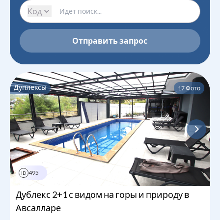
Код
Отправить запрос
Дуплексы
17
Фото
495
1
из
3
ID
Дублекс 2+1 с видом на горы и природу в
Авсалларе