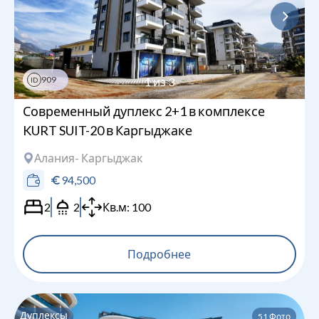
909
1
из
3
ID
Современный дуплекс 2+1 в комплексе
KURT SUIT-20 в Каргыджаке
Алания
- Каргыджак
94,500
2
2
Кв.м:
100
Подробнее
Дуплексы
51
Фото