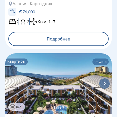
Алания
- Каргыджак
76,000
2
2
Кв.м:
117
Подробнее
Квартиры
22
Фото
469
1
из
3
ID