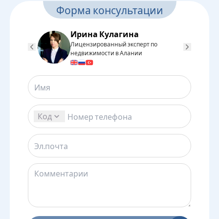
Форма консультации
Ирина Кулагина
Лицензированный эксперт по
Л
недвижимости в Алании
н
Код