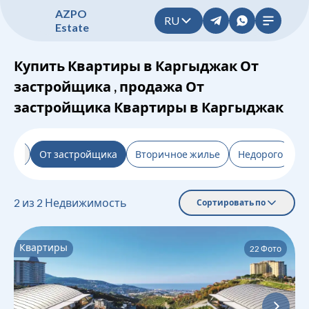
A
Z
P
O
RU
E
s
t
a
t
e
Купить Квартиры в Каргыджак От
застройщика , продажа От
застройщика Квартиры в Каргыджак
льтр
От застройщика
Вторичное жилье
Недорого
Н
2
из
2
Недвижимость
Сортировать по
Квартиры
22
Фото