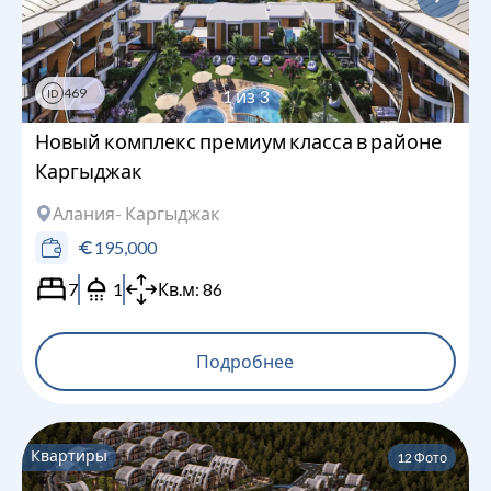
469
1
из
3
ID
Новый комплекс премиум класса в районе
Каргыджак
Алания
- Каргыджак
195,000
7
1
Кв.м:
86
Подробнее
Квартиры
12
Фото