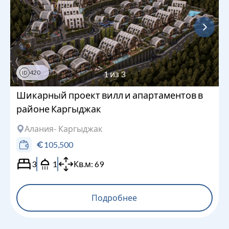
420
1
из
3
ID
Шикарный проект вилл и апартаментов в
районе Каргыджак
Алания
- Каргыджак
105,500
3
1
Кв.м:
69
Подробнее