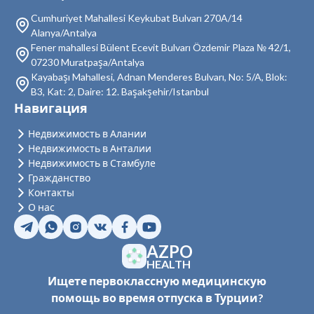
Cumhuriyet Mahallesi Keykubat Bulvarı 270A/14
Недвижимость в Кестель
Alanya/Antalya
Fener mahallesi Bülent Ecevit Bulvarı Özdemir Plaza № 42/1,
Недвижимость в Махмутлар
07230 Muratpaşa/Antalya
Недвижимость в Демирташ
Kayabaşı Mahallesi, Adnan Menderes Bulvarı, No: 5/A, Blok:
B3, Kat: 2, Daire: 12. Başakşehir/Istanbul
Недвижимость в Газипаша
Навигация
Недвижимость в Тюрклер
Недвижимость в Алании
Недвижимость в Анталии
Недвижимость в Стамбуле
Гражданство
Контакты
О нас
AZPO
HEALTH
Ищете первоклассную медицинскую
помощь во время отпуска в Турции?