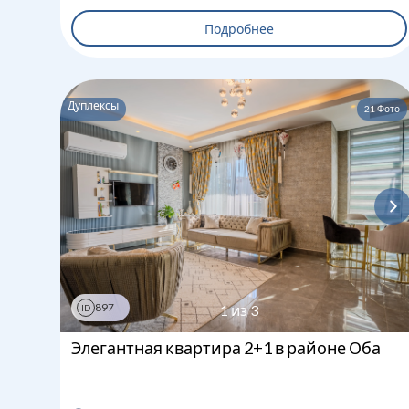
Подробнее
Дуплексы
21
Фото
897
1
из
3
ID
Элегантная квартира 2+1 в районе Оба