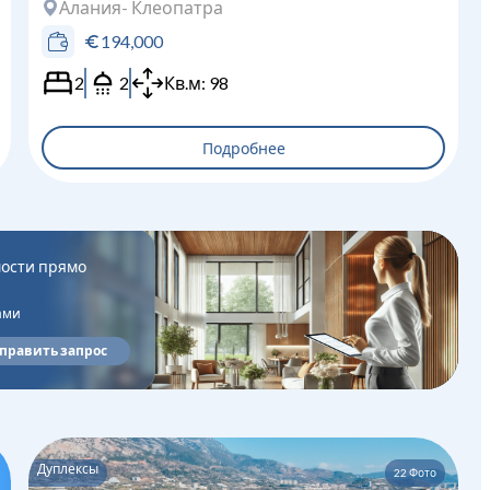
Алания
- Клеопатра
194,000
2
2
Кв.м:
98
Подробнее
ости прямо
ами
править запрос
Дуплексы
22
Фото