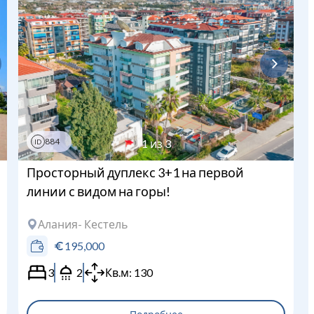
Загрузка...
884
1
из
3
ID
Просторный дуплекс 3+1 на первой
линии с видом на горы!
Алания
- Кестель
195,000
3
2
Кв.м:
130