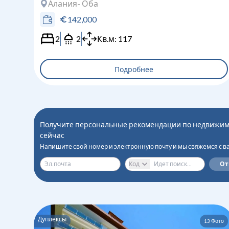
Алания
- Оба
142,000
2
2
Кв.м:
117
Подробнее
Получите персональные рекомендации по недвижим
сейчас
Напишите свой номер и электронную почту и мы свяжемся с в
Код
От
Дуплексы
13
Фото