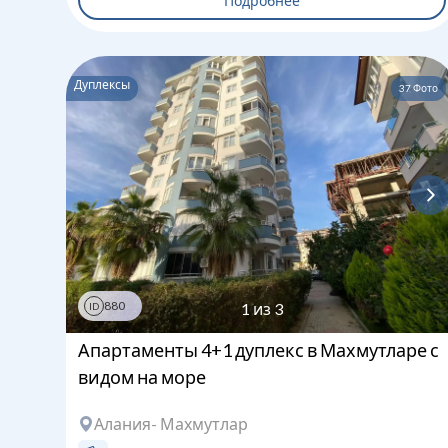
Подробнее
Дуплексы
37
Фото
880
1
из
3
ID
Апартаменты 4+1 дуплекс в Махмутларе с
видом на море
Алания
- Махмутлар