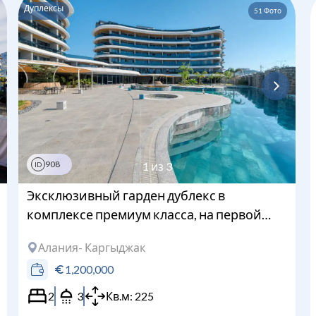
Дуплексы
51
Фото
Загрузка...
908
1
из
3
ID
Эксклюзивный гарден дублекс в
комплексе премиум класса, на первой
береговой линии
Алания
- Каргыджак
1,200,000
2
3
Кв.м:
225