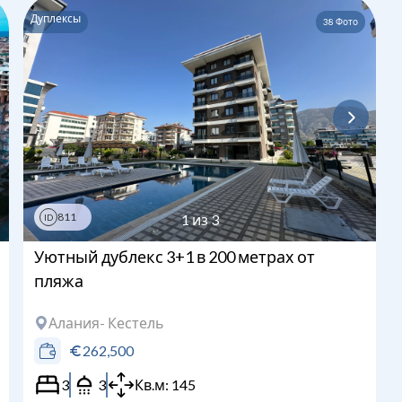
Дуплексы
38
Фото
Загрузка...
811
1
из
3
ID
Уютный дублекс 3+1 в 200 метрах от
пляжа
Алания
- Кестель
262,500
3
3
Кв.м:
145