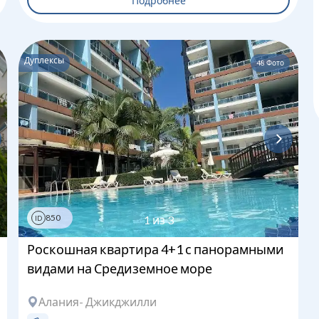
Подробнее
Дуплексы
48
Фото
Загрузка...
850
1
из
3
ID
Роскошная квартира 4+1 с панорамными
видами на Средиземное море
Алания
- Джикджилли