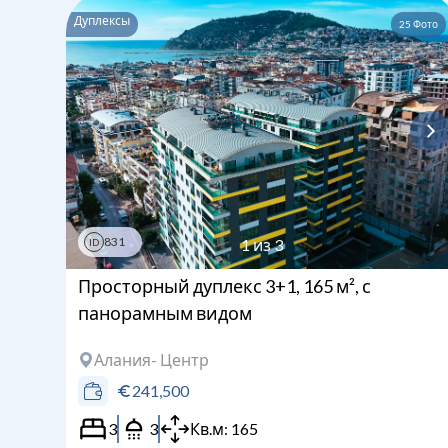
Дуплексы
25
Фото
831
1
из
3
ID
Просторный дуплекс 3+1, 165 м², с
панорамным видом
Алания
- Центр
241,500
3
3
Кв.м:
165