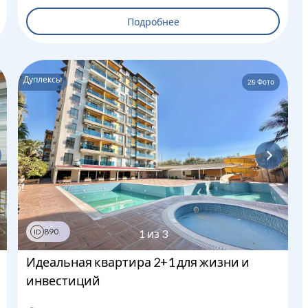
Подробнее
Дуплексы
28
Фото
Загрузка...
890
1
из
3
ID
Идеальная квартира 2+1 для жизни и
инвестиций