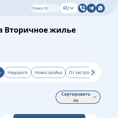
RU
Поиск ID
жа Вторичное жилье
е
Недорого
Новостройка
От застройщика
От 
Сортировать
по