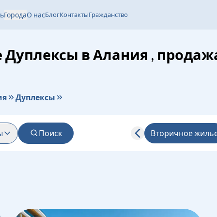
ь
Города
О нас
Блог
Контакты
Гражданство
 Дуплексы в Алания , прода
ия
Дуплексы
ы
Поиск
Вторичное жиль