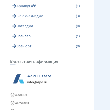
Арнавуткёй
(
1
)
Бююкчекмедже
(
3
)
Чаталджа
(
0
)
Эсенлер
(
1
)
Эсенюрт
(
0
)
Контактная информация
AZPO Estate
info@azpo.ru
Аланья
Анталия