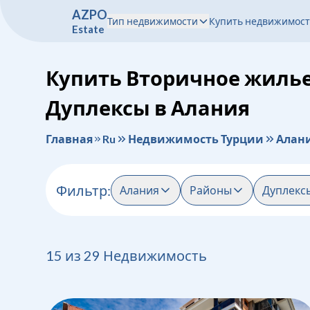
A
Z
P
O
Тип недвижимости
Купить недвижимост
E
s
t
a
t
e
Купить Вторичное жилье
Дуплексы в Алания
Главная
Ru
Недвижимость Турции
Алан
Фильтр
:
Алания
Районы
Дуплекс
15
из
29
Недвижимость