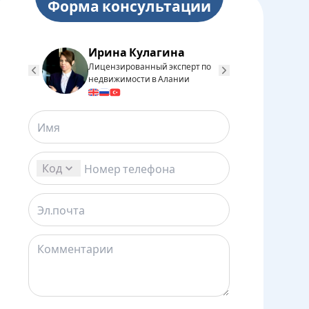
Форма консультации
Ирина Кулагина
Юдаков
Лицензированный эксперт по
Лицензиро
недвижимости в Алании
недвижимо
Загрузка...
Загрузка...
Код