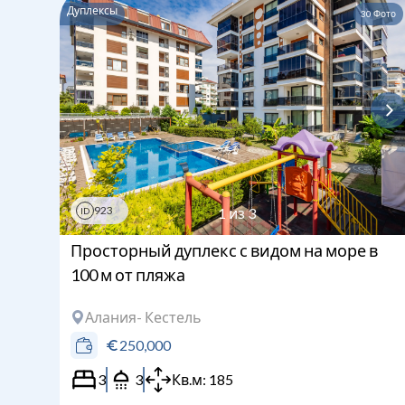
Дуплексы
30
Фото
923
1
из
3
ID
Просторный дуплекс с видом на море в
100 м от пляжа
Алания
- Кестель
250,000
3
3
Кв.м:
185