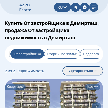
A
Z
P
O
RU
E
s
t
a
t
e
Купить От застройщика в Демирташ ,
продажа От застройщика
недвижимость в Демирташ
льтр
От застройщика
Вторичное жилье
Недорого
Н
2
из
2
Недвижимость
Сортировать по
Квартиры
14
Фото