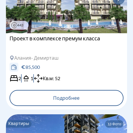
443
1
из
3
ID
Проект в комплексе премум класса
Алания
- Демирташ
85,500
2
1
Кв.м:
52
Подробнее
Квартиры
13
Фото