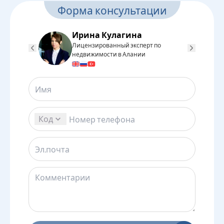
Форма консультации
Ирина Кулагина
Лицензированный эксперт по
Л
недвижимости в Алании
н
Код