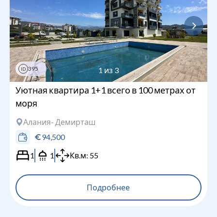
395
1
из
3
ID
Уютная квартира 1+1 всего в 100 метрах от
моря
Алания
- Демирташ
94,500
1
1
Кв.м:
55
Подробнее