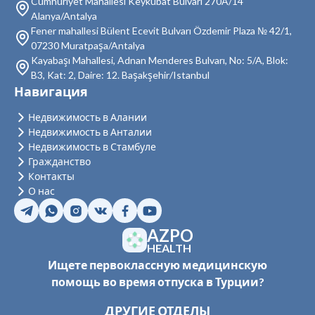
Cumhuriyet Mahallesi Keykubat Bulvarı 270A/14
Недвижимость в Кестель
Alanya/Antalya
Fener mahallesi Bülent Ecevit Bulvarı Özdemir Plaza № 42/1,
Недвижимость в Махмутлар
07230 Muratpaşa/Antalya
Недвижимость в Каргыджак
Kayabaşı Mahallesi, Adnan Menderes Bulvarı, No: 5/A, Blok:
B3, Kat: 2, Daire: 12. Başakşehir/Istanbul
Недвижимость в Газипаша
Навигация
Недвижимость в Тюрклер
Недвижимость в Алании
Недвижимость в Анталии
Недвижимость в Стамбуле
Гражданство
Контакты
О нас
AZPO
HEALTH
Ищете первоклассную медицинскую
помощь во время отпуска в Турции?
ДРУГИЕ ОТДЕЛЫ