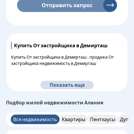
Отправить запрос
Купить От застройщика в Демирташ
Купить От застройщика в Демирташ , продажа От
застройщика недвижимость в Демирташ
Показать еще
Подбор жилой недвижимости
Алания
Вся недвижимость
Квартиры
Пентхаусы
Дупле