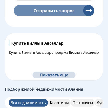
Отправить запрос
Купить Виллы в Авсаллар
Купить Виллы в Авсаллар , продажа Виллы в Авсаллар
Показать еще
Подбор жилой недвижимости
Алания
Вся недвижимость
Квартиры
Пентхаусы
Дупле