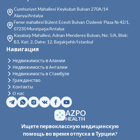
Cumhuriyet Mahallesi Keykubat Bulvarı 270A/14
Недвижимость в Махмутлар
Alanya/Antalya
Fener mahallesi Bülent Ecevit Bulvarı Özdemir Plaza № 42/1,
Недвижимость в Каргыджак
07230 Muratpaşa/Antalya
Недвижимость в Демирташ
Kayabaşı Mahallesi, Adnan Menderes Bulvarı, No: 5/A, Blok:
B3, Kat: 2, Daire: 12. Başakşehir/Istanbul
Недвижимость в Газипаша
Навигация
Недвижимость в Тюрклер
Недвижимость в Алании
Недвижимость в Анталии
Недвижимость в Стамбуле
Гражданство
Контакты
О нас
AZPO
HEALTH
Ищете первоклассную медицинскую
помощь во время отпуска в Турции?