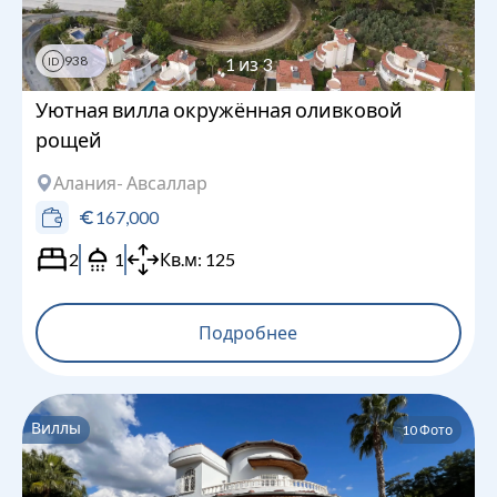
938
1
из
3
ID
Уютная вилла окружённая оливковой
рощей
Алания
- Авсаллар
167,000
2
1
Кв.м:
125
Подробнее
Виллы
10
Фото