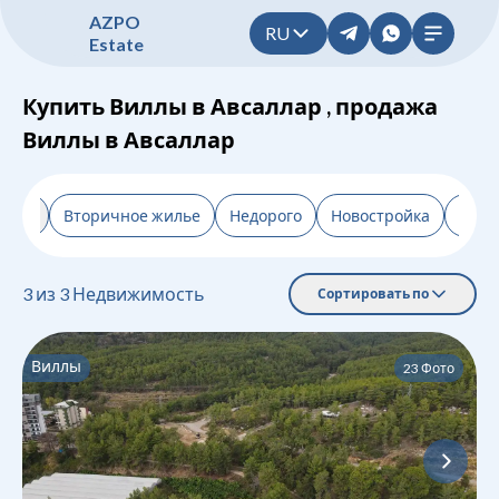
A
Z
P
O
RU
E
s
t
a
t
e
Купить Виллы в Авсаллар , продажа
Виллы в Авсаллар
льтр
Вторичное жилье
Недорого
Новостройка
От з
3
из
3
Недвижимость
Сортировать по
Виллы
23
Фото