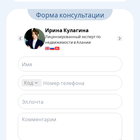
Форма консультации
Ирина Кулагина
Лицензированный эксперт по
Л
недвижимости в Алании
н
Код