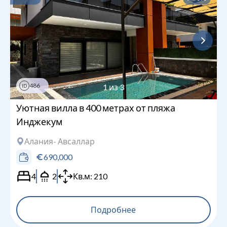
486
1
из
3
ID
Уютная вилла в 400 метрах от пляжа
Инджекум
Алания
- Авсаллар
690,000
4
2
Кв.м:
210
Подробнее