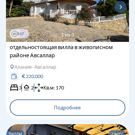
517
1
из
3
ID
отдельностоящая вилла в живописном
районе Авсаллар
Алания
- Авсаллар
220,000
3
2
Кв.м:
170
Подробнее
Виллы
7
Фото