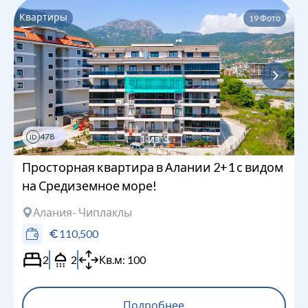
Квартиры
19
Фото
478
1
из
3
ID
Просторная квартира в Алании 2+1 с видом
на Средиземное море!
Алания
- Чиплаклы
110,500
2
2
Кв.м:
100
Подробнее