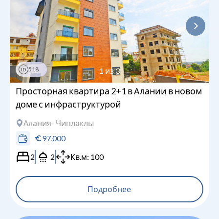
518
1
из
3
ID
Просторная квартира 2+1 в Алании в новом
доме с инфраструктурой
Алания
- Чиплаклы
97,000
2
2
Кв.м:
100
Подробнее