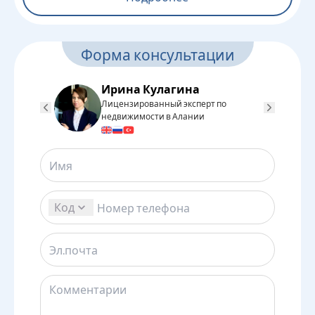
Форма консультации
Ирина Кулагина
Лицензированный эксперт по
Л
недвижимости в Алании
н
Код