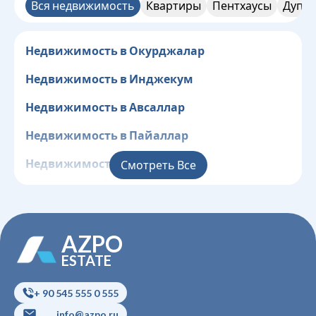
Вся недвижимость
Квартиры
Пентхаусы
Дупле
Недвижимость в Окурджалар
Недвижимость в Инджекум
Недвижимость в Авсаллар
Недвижимость в Пайаллар
Недвижимость в Конаклы
Смотреть Все
Недвижимость в Клеопатра
Недвижимость в Центр
AZPO
Недвижимость в Джикджилли
ESTATE
Недвижимость в Оба
+ 90 545 555 0 555
Недвижимость в Тосмур
info@azpo.ru