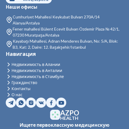
Наши офисы
Недвижимость в Кестель
Cumhuriyet Mahallesi Keykubat Bulvarı 270A/14
Недвижимость в Махмутлар
Alanya/Antalya
Fener mahallesi Bülent Ecevit Bulvarı Özdemir Plaza № 42/1,
Недвижимость в Каргыджак
07230 Muratpaşa/Antalya
Недвижимость в Демирташ
Kayabaşı Mahallesi, Adnan Menderes Bulvarı, No: 5/A, Blok:
B3, Kat: 2, Daire: 12. Başakşehir/Istanbul
Недвижимость в Газипаша
Навигация
Недвижимость в Тюрклер
Недвижимость в Алании
Недвижимость в Анталии
Недвижимость в Стамбуле
Гражданство
Контакты
О нас
AZPO
HEALTH
Ищете первоклассную медицинскую