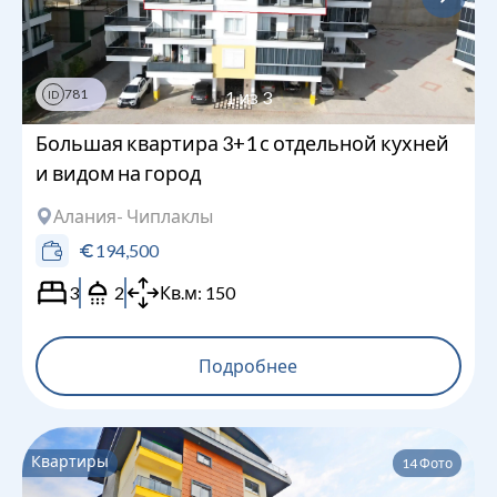
781
1
из
3
ID
Большая квартира 3+1 с отдельной кухней
и видом на город
Алания
- Чиплаклы
194,500
3
2
Кв.м:
150
Подробнее
Квартиры
14
Фото